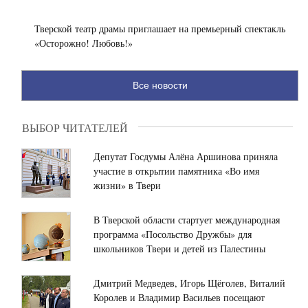
господдержкой
В
привлек
Твери
Тверской театр драмы приглашает на премьерный спектакль
малый
пожарные
«Осторожно! Любовь!»
и
спасли
средний
из
10:30
бизнес
горящей
Глава
Все новости
Тверской
квартиры
Тверской
области
троих
области
в
жильцов
Виталий
ВЫБОР ЧИТАТЕЛЕЙ
сфере
Королев:
21:00
металлургии
Спорт
100
Депутат Госдумы Алёна Аршинова приняла
с
в
лет
участие в открытии памятника «Во имя
начала
Верхневолжье
Тверскому
жизни» в Твери
2026
должен
радио!
года
быть
Отмечаем
19:44
В Тверской области стартует международная
доступен
вместе!
Депутат
программа «Посольство Дружбы» для
каждому
Госдумы
школьников Твери и детей из Палестины
жителю
Алёна
Аршинова:
«Тверьгорэлектро»
Дмитрий Медведев, Игорь Щёголев, Виталий
18:40
—
Королев и Владимир Васильев посещают
Депутат