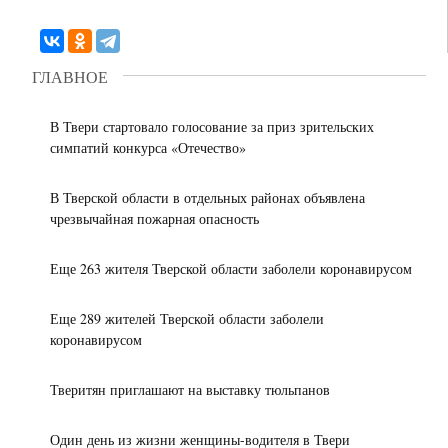
безопасности
Виталий
на
Королев
предстоящих
в
ГЛАВНОЕ
выборах
Калязине
дал
старт
13:30
В Твери стартовало голосование за приз зрительских
В
пятому
симпатий конкурса «Отечество»
следственном
этапу
управлении
многодневной
В Тверской области в отдельных районах объявлена
СК
велогонки
чрезвычайная пожарная опасность
по
«Россия»,
12:50
Тверской
В
которая
области
ДТП
Еще 263 жителя Тверской области заболели коронавирусом
впервые
обсудили
с
проходит
развитие
грузовиком
в
Еще 289 жителей Тверской области заболели
кадетских
в
городах
11:21
коронавирусом
классов
Калязинском
Более
«Золотого
округе
40
кольца»
Тверитян приглашают на выставку тюльпанов
пострадали
миллионов
пять
рублей
человек
с
Один день из жизни женщины-водителя в Твери
10:54