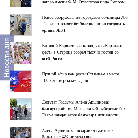
надежный
лагерь имени Ф.М. Охлопкова подо Ржевом
Госдумы
партнер
Алёна
в
Аршинова
Новое оборудование городской больницы №6
реализации
посетила
18:00
Твери позволяет безболезненно исследовать
важных
ТЖБИ-4
В
органы ЖКТ
проектов
и
СИЗО-3
для
обсудила
Новости дня
УФСИН
Виталий Королев рассказал, что «Карандаш-
жителей
развитие
России
фест» в Старице собрал тысячи гостей со
региона
предприятия
по
17:30
всей России
Тверской
В
области
преддверии
готовятся
дня
Прямой эфир концерта: Отмечаем вместе!
к
физкультурника
100 лет Тверскому радио!
мероприятиям
росгвардейцы
16:53
Единого
провели
Более
дня
соревнования
4000 жителей
Депутат Госдумы Алёна Аршинова:
голосования
по
уже
благоустройство Мигаловской набережной в
настольному
прошли
Твери завершается благодаря активности
теннису
обследование:
16:50
жителей
в
глава
Свыше
Алёна Аршинова поздравила жителей
Твери
Тверской
30
Бежецка с 889-летием города