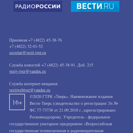
Королев
поздравил
Все
новости
тверских
джитсеров
с
пятью
Приемная +7 (4822) 45-38-76
золотыми
+7 (4822) 32-01-52
медалями
secretar@vesti-tver.ru
на
соревнованиях
Служба новостей +7 (4822) 45-38-91. Доб. 215
в
vesty-tver@yandex.ru
Абу-
Даби
Служба интернет-вещания
vestiwebtver@yandex.ru
©2020 ГТРК «Тверь». Наименование издания
16+
Вести-Тверь (свидетельство о регистрации Эл №
ФС 77-73738 от 21.09.2018 г.,зарегистрировано
Роскомнадзором). Учредитель - федеральное
государственное унитарное предприятие «Всероссийская
государственная телевизионная и радиовещательная