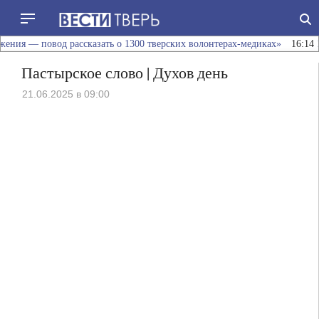
×
НОВОСТИ
ДНЯ
ния — повод рассказать о 1300 тверских волонтерах-медиках»
16:14
10
Пастырское слово | Духов день
18:24
21.06.2025 в 09:00
Виталий
Королев:
«Десятилетие
движения
—
16:14
повод
100
рассказать
лет
о
исполнилось
1300
ветерану
тверских
Великой
15:18
волонтерах-
Отечественной
В
медиках»
войны
Вышневолоцком
Антонине
округе
Михайловне
обсудили
Соколовой
обеспечение
14:00