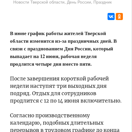
,
,
Новости Тверской области
День России
Праздник
и
правилах
В
Старицком
безопасной
Твери
округах
перевозки
дан
детей
старт
программы
В июне график работы жителей Тверской
«Посольство
16:50
области изменится из-за праздничных дней. В
Новые
Дружбы»
выставки
связи с празднованием Дня России, который
живописи,
выпадает на 12 июня, рабочая неделя
танцевальный
продлится четыре дня вместо пяти.
перформанс,
16:25
встреча
Тверской
с
После завершения короткой рабочей
коллектив
семейной
«Романтики»
недели наступят три выходных дня
пасекой,
стал
подряд. Отдых для сотрудников
День
лауреатом
16:00
продлится с 12 по 14 июня включительно.
физкультурника:
Международного
Председатель
жителей
фестиваля
избирательной
Согласно производственному
и
искусств
комиссии
гостей
«Славянский
Тверской
календарю, подобных длительных
Тверской
базар»
области
перерывов в трудовом графике до конца
15:35