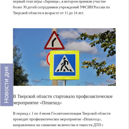
область
создали
первый этап игры «Зарница», в котором приняли участие
Виталия
одним
соединения
более 30 детей сотрудников учреждений УФСИН России по
Королева
из
для
Тверской области в возрасте от 11 до 14 лет.
12:40
ведущих
кормовых
Глава
центров
добавок,
Тверской
развития
повышающие
области
спорта
продуктивность
Виталий
в
сельхозживотных
Королев
12:15
России
в
Объем
преддверии
финансовой
Дня
поддержки
физкультурника
промышленности
Новости дня
наградил
Тверской
11:45
спортсменов
области
Вынесен
Верхневолжья
со
обвинительный
стороны
приговор
В Тверской области стартовало профилактическое
регионального
двум
мероприятие «Пешеход»
ФРП
гражданам
11:25
превысил
РФ,
В
В период с 1 по 4 июня Госавтоинспекция Тверской области
6
причастным
Клинической
проводит профилактическое мероприятие «Пешеход»,
млрд
к
больнице
направленное на снижение количества и тяжести ДТП с
рублей
попытке
скорой