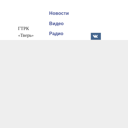
Новости
Видео
ГТРК
Радио
«Тверь»
170100. г.
Документы
Тверь, ул.
Реклама
Вагжанова,
9
Онлайн
100 ЛЕТ
РАДИО