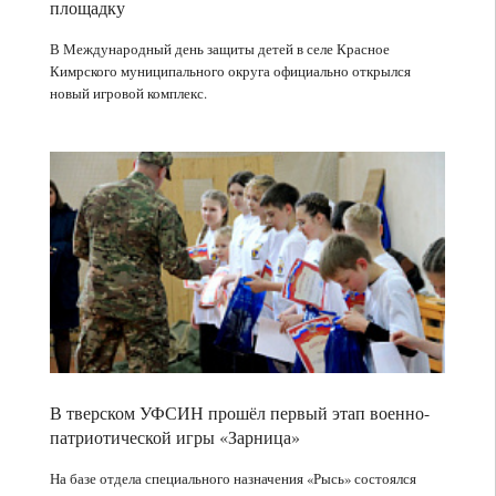
подворье
площадку
комиссия
Оршина
Тверской
В Международный день защиты детей в селе Красное
монастыря
области
Кимрского муниципального округа официально открылся
отметили
вручила
14:05
новый игровой комплекс.
престольный
Владимиру
«Верхневолжское
праздник
Васильеву
АТП»
удостоверение
расширило
кандидата
программу
в
компенсации
13:40
депутаты
ипотечных
В
Госдумы
кредитов
Тверской
для
области
своих
состоится
сотрудников
дополнительный
13:30
–
день
Виталий
вопрос
работы
Королев:
проработан
выездных
наша
по
приемных
стратегия
В тверском УФСИН прошёл первый этап военно-
поручению
комиссий
–
13:05
патриотической игры «Зарница»
главы
сделать
В
Тверской
Тверскую
Твери
На базе отдела специального назначения «Рысь» состоялся
области