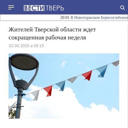
×
НОВОСТИ
ДНЯ
20:01
В Новоторжском Борисоглебском мужс
Жителей Тверской области ждет
сокращенная рабочая неделя
20:01
В
02.06.2026 в 09:15
Новоторжском
Борисоглебском
мужском
монастыре
18:58
в
Россельхознадзор
день
повысил
престольного
категорию
праздника
риска
состоялось
для
17:45
торжественное
25
Водителям
богослужение
участков
Тверской
в
области
Зубцовском,
напоминают
Калязинском
о
17:15