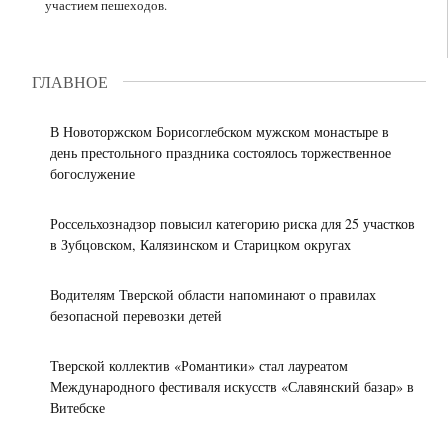
участием пешеходов.
подкупа
медицинской
сотрудника
помощи
Все
новости
спецслужб
в
ГЛАВНОЕ
Твери
отремонтировано
отделение
В Новоторжском Борисоглебском мужском монастыре в
гнойной
день престольного праздника состоялось торжественное
хирургии
богослужение
Россельхознадзор повысил категорию риска для 25 участков
в Зубцовском, Калязинском и Старицком округах
Водителям Тверской области напоминают о правилах
безопасной перевозки детей
Тверской коллектив «Романтики» стал лауреатом
Международного фестиваля искусств «Славянский базар» в
Витебске