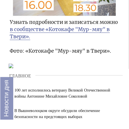
проектов
и
СИЗО-3
для
обсудила
УФСИН
жителей
развитие
России
региона
предприятия
по
17:30
Узнать подробности и записаться можно
Тверской
В
в сообществе «Котокафе "Мур-мяу" в
области
преддверии
Твери».
готовятся
дня
к
физкультурника
мероприятиям
росгвардейцы
Фото: «Котокафе "Мур-мяу" в Твери».
16:53
Единого
провели
Более
дня
соревнования
4000 жителей
голосования
по
уже
настольному
прошли
ГЛАВНОЕ
теннису
обследование:
Новости дня
16:50
в
глава
Свыше
100 лет исполнилось ветерану Великой Отечественной
Твери
Тверской
30
войны Антонине Михайловне Соколовой
области
проб
Виталий
консервов
В Вышневолоцком округе обсудили обеспечение
Королев — о
проверено
16:25
безопасности на предстоящих выборах
развитии
специалистами
На
мобильных
Тверской
производстве