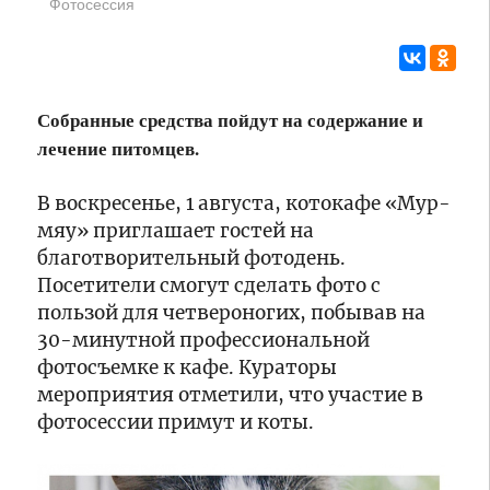
Фотосессия
старт
В
пятому
следственном
этапу
управлении
многодневной
СК
велогонки
по
Собранные средства пойдут на содержание и
«Россия»,
Тверской
12:50
лечение питомцев.
В
которая
области
ДТП
впервые
обсудили
с
проходит
В воскресенье, 1 августа, котокафе «Мур-
развитие
грузовиком
в
кадетских
мяу» приглашает гостей на
в
городах
классов
11:21
благотворительный фотодень.
Калязинском
Более
«Золотого
Посетители смогут сделать фото с
округе
40
кольца»
пользой для четвероногих, побывав на
пострадали
миллионов
пять
рублей
30-минутной профессиональной
человек
с
фотосъемке к кафе. Кураторы
10:54
господдержкой
В
мероприятия отметили, что участие в
привлек
Твери
фотосессии примут и коты.
малый
пожарные
и
спасли
средний
из
10:30