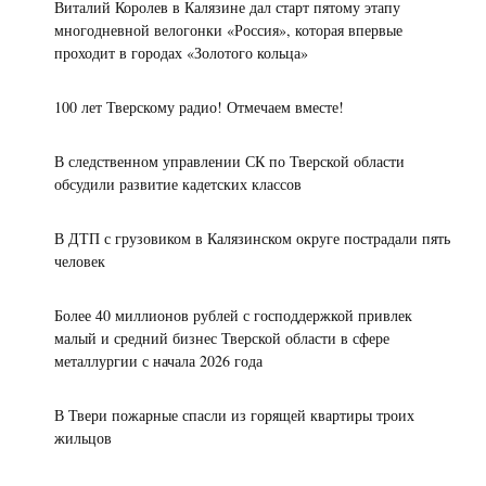
медслужб
испытательной
ИК-1
Виталий Королев в Калязине дал старт пятому этапу
лаборатории
УФСИН
многодневной велогонки «Россия», которая впервые
ФГБУ
России
проходит в городах «Золотого кольца»
16:05
"ВНИИЗЖ"
по
В
с
Тверской
Тверской
100 лет Тверскому радио! Отмечаем вместе!
начала
области
области
года
выполнен
организована
В следственном управлении СК по Тверской области
заказ
проверка
15:45
обсудили развитие кадетских классов
по
по
8
изготовлению
факту
августа
сумок
получения
2026
В ДТП с грузовиком в Калязинском округе пострадали пять
для
воспитанником
года
человек
средств
дошкольного
-
15:25
индивидуальной
учреждения
День
Глава
Более 40 миллионов рублей с господдержкой привлек
защиты
травмы
физкультурника
Тверской
малый и средний бизнес Тверской области в сфере
области
металлургии с начала 2026 года
Виталий
Королев
15:20
В Твери пожарные спасли из горящей квартиры троих
поздравил
Юные
жильцов
тверских
участники
джитсеров
первого
с
этапа