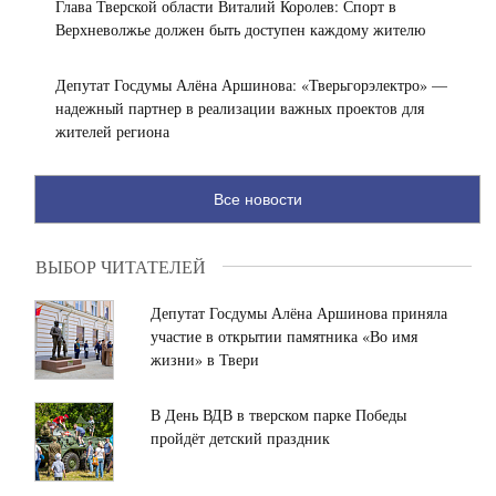
Глава Тверской области Виталий Королев: Спорт в
пятью
военно-
Верхневолжье должен быть доступен каждому жителю
золотыми
патриотической
Все
новости
медалями
смены
Депутат Госдумы Алёна Аршинова: «Тверьгорэлектро» —
на
«Честь
надежный партнер в реализации важных проектов для
соревнованиях
имею!»
жителей региона
в
успешно
Абу-
освоили
Даби
навыки
Все новости
тактико-
специальной
подготовки,
ВЫБОР ЧИТАТЕЛЕЙ
военной
топографии
Депутат Госдумы Алёна Аршинова приняла
и
участие в открытии памятника «Во имя
ориентирования
жизни» в Твери
на
местности
В День ВДВ в тверском парке Победы
пройдёт детский праздник