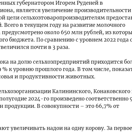
енных губернатором Игорем Руденей в
она, является увеличение производительности
ой цели сельхозтоваропроизводителям предоста
. Всего в текущем году на развитие молочного
предусмотрено около 650 млн рублей, из котор
ого бюджета. По сравнению с уровнем 2022 года
величился почти в 3 раза.
лока на долю сельхозпредприятий приходится бол
9 % к уровню прошлого года. В том числе, показа
ловья и продуктивности животных.
ельхозорганизации Калининского, Конаковского
 полугодие 2024-го произведено соответственно 9
онн продукции. В совокупности – это 66,7% от
ют увеличивать надои на одну корову. За перво