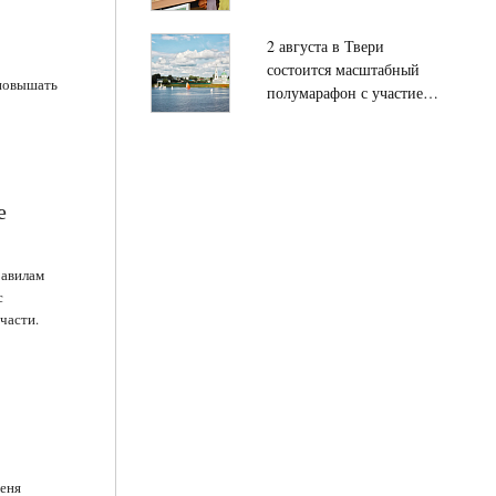
Дружбы» для школьников
Твери и детей из
2 августа в Твери
Палестины
состоится масштабный
 повышать
полумарафон с участием
около 3000 бегунов
е
равилам
с
части.
еня