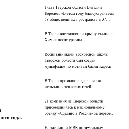
Глава Тверской области Виталий
Королев: «В этом году благоустраиваем
58 общественных пространств в 37
округах Верхневолжья»
В Твери восстановили крышу стадиона
Химик после урагана
Воспитанниками воскресной школы
Тверской области был создан
мультфильм по мотивам басни Карась
В Твери проходят гидравлические
испытания тепловых сетей
21 компания из Тверской области
присоединилась к национальному
и
бренду «Сделано в России» за первое
ого года.
полугодие 2026 года
На заседании МВК по земельным