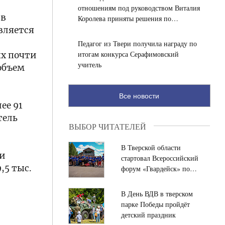
отношениям под руководством Виталия
 в
Королева приняты решения по
повышению туристического потенциала
вляется
Верхневолжья
Педагог из Твери получила награду по
итогам конкурса Серафимовский
ых почти
учитель
 объем
Все новости
ее 91
тель
ВЫБОР ЧИТАТЕЛЕЙ
В Тверской области
 и
стартовал Всероссийский
,5 тыс.
форум «Гвардейск» по
подготовке нового
поколения лидеров
В День ВДВ в тверском
общественно-
парке Победы пройдёт
политической сферы
детский праздник
е