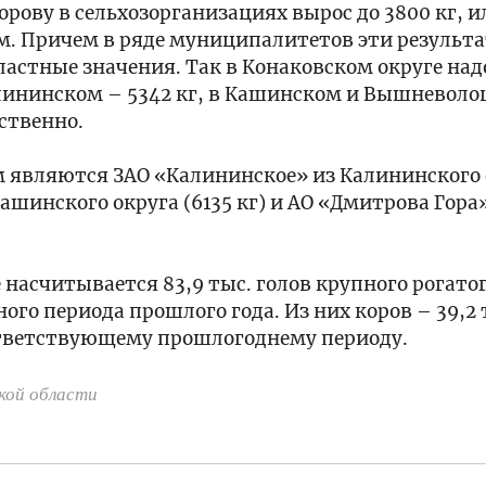
орову в сельхозорганизациях вырос до 3800 кг, и
м. Причем в ряде муниципалитетов эти результ
стные значения. Так в Конаковском округе над
Калининском – 5342 кг, в Кашинском и Вышневол
тственно.
 являются ЗАО «Калининское» из Калининского 
Кашинского округа (6135 кг) и АО «Дмитрова Гора
насчитывается 83,9 тыс. голов крупного рогатог
ого периода прошлого года. Из них коров – 39,2 
оответствующему прошлогоднему периоду.
кой области