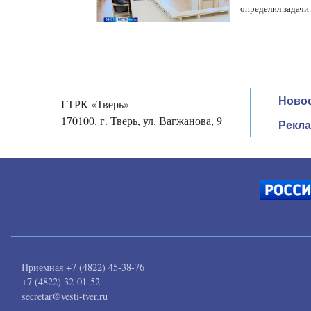
определил задачи
выдающихся
посетить
Все
новости
деятелей
необычную
России
выставку
«100
портретов.
Творцы
на
Ново
ГТРК «Тверь»
лопате»
170100. г. Тверь, ул. Вагжанова, 9
Рекл
Приемная +7 (4822) 45-38-76
+7 (4822) 32-01-52
secretar@vesti-tver.ru