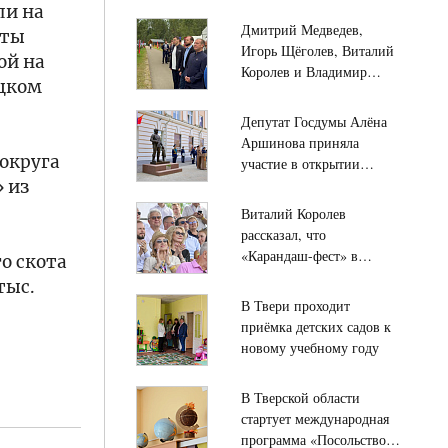
ли на
Дмитрий Медведев,
аты
Игорь Щёголев, Виталий
ой на
Королев и Владимир
оцком
Васильев посещают
лагерь имени Ф.М.
Депутат Госдумы Алёна
Охлопкова подо Ржевом
Аршинова приняла
округа
участие в открытии
памятника «Во имя
» из
жизни» в Твери
Виталий Королев
рассказал, что
«Карандаш-фест» в
о скота
Старице собрал тысячи
тыс.
гостей со всей России
В Твери проходит
приёмка детских садов к
новому учебному году
В Тверской области
стартует международная
программа «Посольство