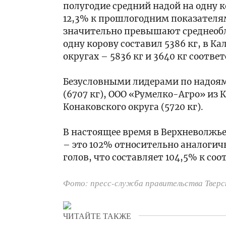
здоровья»
МЧС
полугодие средний надой на одну к
в
прошли
12,3% к прошлогодним показателя
рамках
подготовку
13:40
значительно превышают среднеобла
проекта
в
Герои
«Здоровье
Тверской
одну корову составил 5386 кг, в 
СВО:
Верхневолжья»
области
в
округах – 5836 кг и 3640 кг соотве
в
Москве
Максатихе
открылась
13:05
Безусловными лидерами по надоям
выставка
В
(6707 кг), ООО «Румелко-Агро» из 
тверского
Тверской
Конаковского округа (5720 кг).
художника
области
Владимира
завершается
Васильева
обустройство
В настоящее время в Верхневолжье 
12:35
«Патриоты»
отремонтированной
Бойцы
– это 102% относительно аналогичн
дороги
сводного
голов, что составляет 104,5% к с
между
подразделения
Белым
специального
и
Фото: пресс-служба правительства Тверс
назначения
12:10
Нелидово
Оперативного
В
штаба
Верхневолжье
Верхневолжья
названы
ЧИТАЙТЕ ТАКЖЕ
отработали
имена