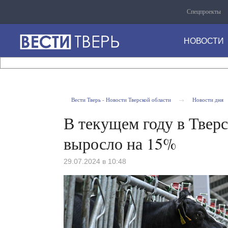
×
НОВОСТИ
Спецпроекты
ДНЯ
НОВОСТИ
19:55
Заместитель
прокурора
Тверской
области
Вести Тверь - Новости Тверской области
Новости дня
потребовал
19:30
до
Местонахождение
В текущем году в Твер
20
несовершеннолетней
лет
жительницы
выросло на 15%
колонии
Твери
для
установлено
18:50
29.07.2024 в 10:48
организаторов
В
нарколаборатории
Кимрах
прошла
тематическая
прогулка
18:20
«Променад
Глава