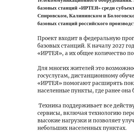
привлек
Твери
базовых станций «ИРТЕЯ» среди субъект
малый
пожарные
и
спасли
Спировском, Калининском и Бологовском
средний
из
10:30
базовых станций российского производс
бизнес
горящей
Глава
Тверской
квартиры
Тверской
Проект входит в федеральную пр
области
троих
области
в
жильцов
базовых станций. К началу 2027 го
Виталий
сфере
Королев:
«ИРТЕЯ», а их общее количество по
21:00
металлургии
Спорт
100
с
в
лет
Для многих жителей это возможно
начала
Верхневолжье
Тверскому
госуслугам, дистанционному обу
2026
должен
радио!
года
«ИРТЕЯ» помогают расширять покр
быть
Отмечаем
19:44
доступен
вместе!
Депутат
населенные пункты, где ранее она 
каждому
Госдумы
жителю
Алёна
Техника поддерживает все действ
Аршинова:
сервисы, включая технологию пере
«Тверьгорэлектро»
18:40
высокие нагрузки и позволяет улуч
—
Депутат
небольших населенных пунктах.
надежный
Госдумы