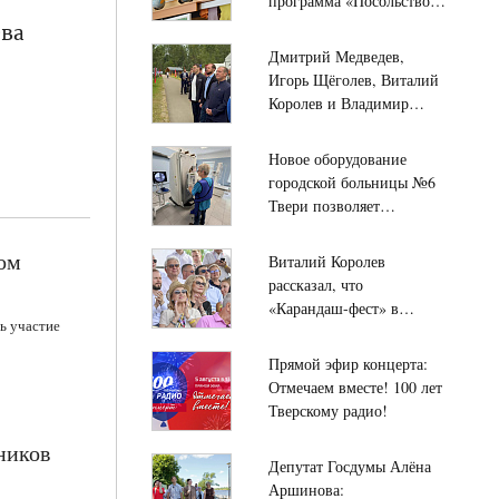
программа «Посольство
Дружбы» для школьников
тва
Твери и детей из
Дмитрий Медведев,
Палестины
Игорь Щёголев, Виталий
Королев и Владимир
Васильев посещают
лагерь имени Ф.М.
Новое оборудование
Охлопкова подо Ржевом
городской больницы №6
Твери позволяет
безболезненно
исследовать органы ЖКТ
ном
Виталий Королев
рассказал, что
«Карандаш-фест» в
ь участие
Старице собрал тысячи
гостей со всей России
Прямой эфир концерта:
Отмечаем вместе! 100 лет
Тверскому радио!
ников
Депутат Госдумы Алёна
Аршинова: