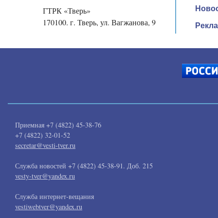
поздравил
Все
Ново
ГТРК «Тверь»
новости
тверских
170100. г. Тверь, ул. Вагжанова, 9
Рекл
джитсеров
с
пятью
золотыми
медалями
на
соревнованиях
в
Абу-
Даби
Приемная +7 (4822) 45-38-76
+7 (4822) 32-01-52
secretar@vesti-tver.ru
Служба новостей +7 (4822) 45-38-91. Доб. 215
vesty-tver@yandex.ru
Служба интернет-вещания
vestiwebtver@yandex.ru