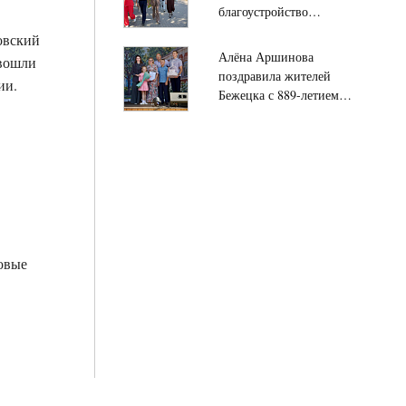
благоустройство
Мигаловской набережной
овский
в Твери завершается
Алёна Аршинова
 вошли
благодаря активности
поздравила жителей
ии.
жителей
Бежецка с 889-летием
города
овые