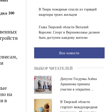
сфере металлургии с начала 2026 года
В Твери пожарные спасли из горящей
дка 100
квартиры троих жильцов
Глава Тверской области Виталий
твенных
Королев: Спорт в Верхневолжье должен
быть доступен каждому жителю
стройств
Все новости
рвисам,
ии
ВЫБОР ЧИТАТЕЛЕЙ
Депутат Госдумы Алёна
Аршинова приняла
ные
участие в открытии
но на
памятника «Во имя
жизни» в Твери
и в
В Тверской области
стартует международная