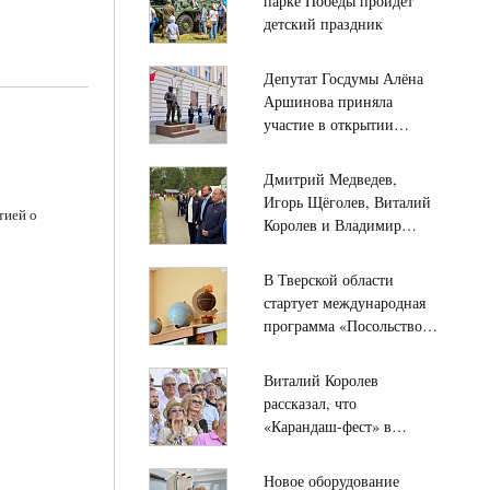
парке Победы пройдёт
политической сферы
детский праздник
Депутат Госдумы Алёна
Аршинова приняла
участие в открытии
памятника «Во имя
жизни» в Твери
Дмитрий Медведев,
Игорь Щёголев, Виталий
тией о
Королев и Владимир
Васильев посещают
лагерь имени Ф.М.
В Тверской области
Охлопкова подо Ржевом
стартует международная
программа «Посольство
Дружбы» для школьников
Твери и детей из
Виталий Королев
Палестины
рассказал, что
«Карандаш-фест» в
Старице собрал тысячи
гостей со всей России
Новое оборудование