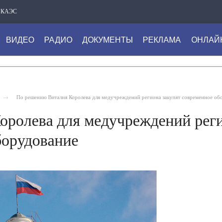
КАЭС
ВИДЕО
РАДИО
ДОКУМЕНТЫ
РЕКЛАМА
ОНЛАЙ
По решению Виталия Королева для медучреждений региона закупят современное об
оролева для медучреждений рег
борудование