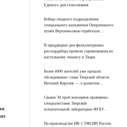
Единого дня голосования
Бойцы сводного подразделения
специального назначения Оперативного
штаба Верхневолжья отработали
навыки воздушно-десантной и
тактической подготовки
В преддверии дня физкультурника
росгвардейцы провели соревнования по
настольному теннису в Твери
Более 4000 жителей уже прошли
обследование: глава Тверской области
Виталий Королев — о развитии
мобильных медслужб
Свыше 30 проб консервов проверено
специалистами Тверской
ти
испытательной лаборатории ФГБУ
чих
"ВНИИЗЖ" с начала года
На производстве ИК-1 УФСИН России