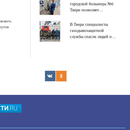
городской больницы №6
Твери позволяет
безболезненно
вского,
исследовать органы ЖКТ
В Твери специалисты
ругов
газодымозащитной
службы спасли людей при
пожаре