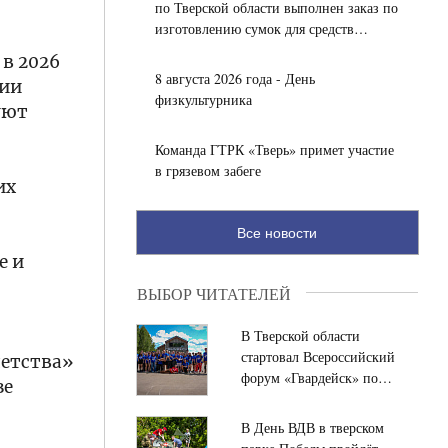
по Тверской области выполнен заказ по
изготовлению сумок для средств
индивидуальной защиты
 в 2026
8 августа 2026 года - День
зии
физкультурника
уют
Команда ГТРК «Тверь» примет участие
в грязевом забеге
их
Все новости
е и
ВЫБОР ЧИТАТЕЛЕЙ
В Тверской области
стартовал Всероссийский
детства»
форум «Гвардейск» по
зе
подготовке нового
поколения лидеров
В День ВДВ в тверском
общественно-