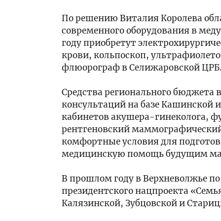
с
Тверской
Тверской
начала
области
области
По решению Виталия Королева обл
года
выполнен
организована
современного оборудования в меду
заказ
проверка
15:45
году приобретут электрохирургич
по
по
8
изготовлению
факту
августа
крови, кольпоскоп, ультрафиолет
сумок
получения
2026
флюорограф в Селижаровской ЦРБ
для
воспитанником
года
средств
дошкольного
-
15:25
Средства регионального бюджета 
индивидуальной
учреждения
День
Глава
консультаций на базе Кашинской 
защиты
травмы
физкультурника
Тверской
кабинетов акушера-гинеколога, ф
области
Виталий
рентгеновский маммографический 
Королев
15:20
комфортные условия для подготовк
поздравил
Юные
медицинскую помощь будущим мам
тверских
участники
джитсеров
первого
В прошлом году в Верхневолжье по
с
этапа
пятью
военно-
президентского нацпроекта «Семья
15:13
золотыми
патриотической
Команда
Калязинской, Зубцовской и Стариц
медалями
смены
ГТРК
на