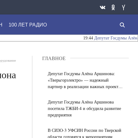
Н
100 ЛЕТ РАДИО
19:44
Депутат Госдумы Алёна Арш
ГЛАВНОЕ
орудование
иона
Депутат Госдумы Алёна Аршинова:
«Тверьгорэлектро» — надежный
партнер в реализации важных проектов
для жителей региона
Депутат Госдумы Алёна Аршинова
посетила ТЖБИ-4 и обсудила развитие
предприятия
В СИЗО-3 УФСИН России по Тверской
области готовятся к мероприятиям