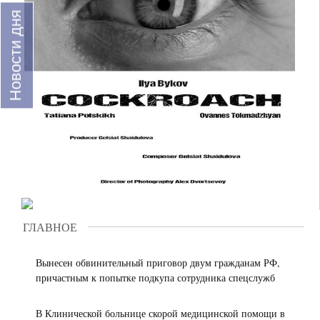
области
Новости дня
присоединилась
Все
новости
к
национальному
бренду
«Сделано
в
России»
за
первое
полугодие
2026
года
ГЛАВНОЕ
Вынесен обвинительный приговор двум гражданам РФ,
причастным к попытке подкупа сотрудника спецслужб
В Клинической больнице скорой медицинской помощи в