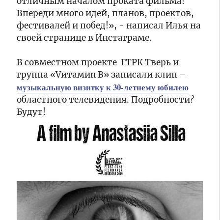
отличным началом проката фильма!
стиле
области
модерн»
Виталий
Впереди много идей, планов, проектов,
Королев:
фестивалей и побед!», - написал Илья на
17:50
«В
В
своей странице в Инстаграме.
этом
Твери
году
восстановили
В совместном проекте ГТРК Тверь и
благоустраиваем
крышу
58
группа «Vитамиn B» записали клип –
стадиона
17:20
общественных
Химик
Воспитанниками
музыкальную визитку к 30-летнему юбилею
пространств
после
воскресной
областного телевидения. Подробности?
в
урагана
школы
Будут!
37
Тверской
округах
области
16:50
Верхневолжья»
был
В
создан
Твери
мультфильм
проходят
по
гидравлические
мотивам
испытания
16:20
басни
тепловых
21
Карась
сетей
компания
из
Тверской