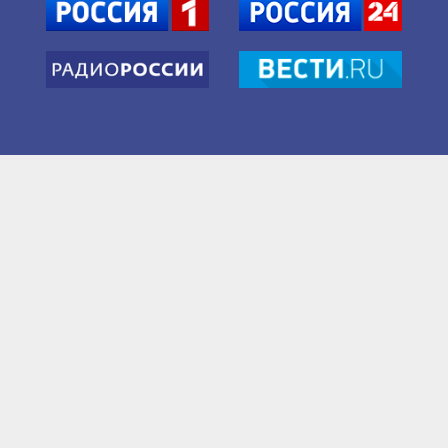
Приемная +7 (4822) 45-38-76
+7 (4822) 32-01-52
secretar@vesti-tver.ru
Служба новостей +7 (4822) 45-38-91. Доб. 215
vesty-tver@yandex.ru
Служба интернет-вещания
vestiwebtver@yandex.ru
©2020 ГТРК «Тверь». Наименование издания
16+
Вести-Тверь (свидетельство о регистрации Эл №
ФС 77-73738 от 21.09.2018 г.,зарегистрировано
Роскомнадзором). Учредитель - федеральное