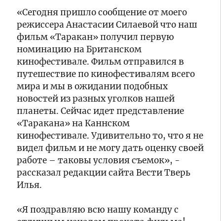
регион
полынь
Твери
«Сегодня пришло сообщение от моего
на
откроются
пашне
выставки
режиссера Анастасии Силаевой что наш
вблизи
Владимира
фильм «Таракан» получил первую
19:55
села
Филиппова
Заместитель
номинацию на Британском
Завидово
и
прокурора
кинофестивале. Фильм отправился в
Юлии
Тверской
путешествие по кинофестивалям всего
Ананьевой
области
мира и мы в ожидании подобных
потребовал
19:30
до
Местонахождение
новостей из разных уголков нашей
20
несовершеннолетней
планеты. Сейчас идет представление
лет
жительницы
«Таракана» на Каннском
колонии
Твери
кинофестивале. Удивительно то, что я не
для
установлено
18:50
видел фильм и не могу дать оценку своей
организаторов
В
нарколаборатории
работе – таковы условия съемок», -
Кимрах
прошла
рассказал редакции сайта Вести Тверь
тематическая
Илья.
прогулка
18:20
«Променад
Глава
«Я поздравляю всю нашу команду с
в
Тверской