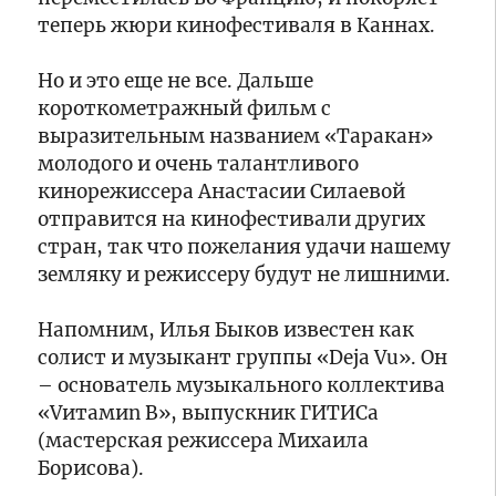
тур
Тверская
теперь жюри кинофестиваля в Каннах.
для
область
сотрудников
победила
Композитного
Но и это еще не все. Дальше
в
дивизиона
командном
короткометражный фильм с
09:35
«Росатома»
зачете
В
выразительным названием «Таракан»
первенства
Ржевском
молодого и очень талантливого
России
округе
кинорежиссера Анастасии Силаевой
по
жители
отправится на кинофестивали других
гребле
встретили
09:10
кабанов
Глава
стран, так что пожелания удачи нашему
на
Тверской
земляку и режиссеру будут не лишними.
Збоевском
области
кладбище
Виталий
Напомним, Илья Быков известен как
Королев
20:55
солист и музыкант группы «Deja Vu». Он
сообщил
Конаковский
– основатель музыкального коллектива
об
землевладелец
отраженной
наказан
«Vитамиn B», выпускник ГИТИСа
атаке
за
(мастерская режиссера Михаила
БПЛА
борщевик
20:30
Борисова).
на
и
В