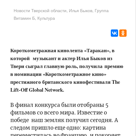
гнойной
о
Дом
,
,
хирургии
первом
Новости Тверской области
Илья Быков
Группа
сценических
салюте
,
искусств
Витамин Б
Культура
«Синяя
птица»
дарит
10:53
В
юным
Твери
Короткометражная кинолента «Таракан», в
талантам
продолжается
Твери
которой музыкант и актер Илья Быков из
рассмотрение
год
Твери сыграл главную роль, получила премию
громкого
бесплатных
10:35
в номинации «Короткометражное кино»
уголовного
В
театральных
дела
Тверской
престижного британского кинофестиваля The
занятий
о
области
Lift-Off Global Network.
ложном
проведут
сообщении
отлов
10:17
В финал конкурса были отобраны 5
об
безнадзорных
На
фильмов со всего мира. Известие о
акте
собак
Калининской
терроризма
АЭС
победе наш земляк получил сегодня. А
прошёл
следом пришло еще одно: картина
технический
10:00
переместилась во Францию, и покоряет