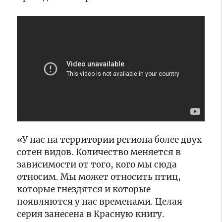
и
правилах
В
Старицком
безопасной
Твери
округах
перевозки
дан
детей
старт
программы
16:50
«Посольство
Новые
Дружбы»
выставки
живописи,
танцевальный
перформанс,
16:25
встреча
Тверской
с
коллектив
семейной
«Романтики»
«У нас на территории региона более двух
пасекой,
стал
День
лауреатом
сотен видов. Количество меняется в
16:00
физкультурника:
Международного
Председатель
зависимости от того, кого мы сюда
жителей
фестиваля
избирательной
относим. Мы может относить птиц,
и
искусств
комиссии
которые гнездятся и которые
гостей
«Славянский
Тверской
появляются у нас временами. Целая
Тверской
базар»
области
15:35
области
в
серия занесена в Красную книгу.
Валентина
В