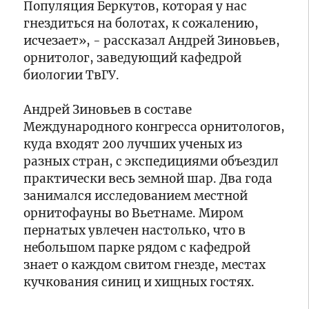
приглашают
Витебске
Дронова
Центрально-
Популяция Беркутов, которая у нас
на
рассказала
Лесном
гнездиться на болотах, к сожалению,
культурные
сотрудникам
заповеднике
исчезает», - рассказал Андрей Зиновьев,
и
кадровой
Тверской
15:10
орнитолог, заведующий кафедрой
спортивные
службы
области
В
мероприятия
биологии ТвГУ.
УФСИН
ученые
Центрально-
России
исследуют
Лесном
по
потоки
заповеднике
Андрей Зиновьев в составе
Тверской
парниковых
обнаружили
14:51
Международного конгресса орнитологов,
области
газов
гриб
Во
куда входят 200 лучших ученых из
о
из
Введенской
разных стран, с экспедициями объездил
предстоящих
Красной
церкви
выборах
практически весь земной шар. Два года
книги
Новоторжского
Борисоглебского
занимался исследованием местной
14:45
монастыря
В
орнитофауны во Вьетнаме. Миром
завершился
храме
пернатых увлечен настолько, что в
очередной
Троицы
небольшом парке рядом с кафедрой
этап
Живоначальной
знает о каждом свитом гнезде, местах
восстановительных
на
14:20
работ
тверском
кучкования синиц и хищных гостях.
Избирательная
подворье
комиссия