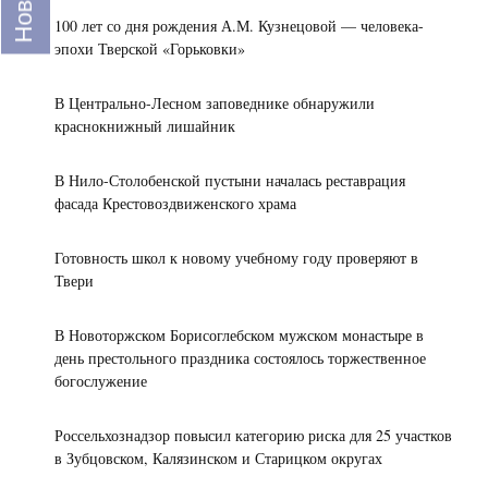
Королева
из
для
100 лет со дня рождения А.М. Кузнецовой — человека-
ведущих
кормовых
Все
эпохи Тверской «Горьковки»
новости
центров
добавок,
развития
повышающие
В Центрально-Лесном заповеднике обнаружили
спорта
продуктивность
краснокнижный лишайник
в
сельхозживотных
России
В Нило-Столобенской пустыни началась реставрация
фасада Крестовоздвиженского храма
Готовность школ к новому учебному году проверяют в
Твери
В Новоторжском Борисоглебском мужском монастыре в
день престольного праздника состоялось торжественное
богослужение
Россельхознадзор повысил категорию риска для 25 участков
в Зубцовском, Калязинском и Старицком округах