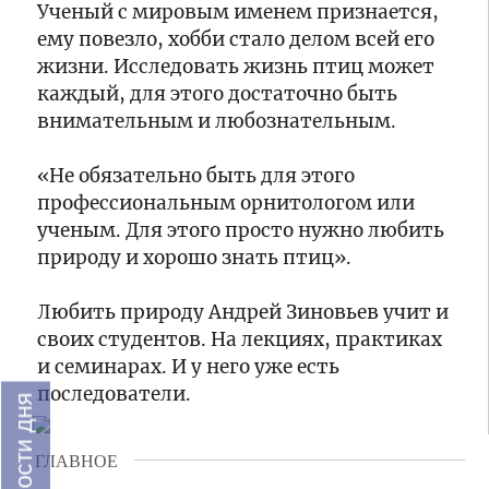
Оршина
Тверской
Ученый с мировым именем признается,
монастыря
области
ему повезло, хобби стало делом всей его
отметили
вручила
14:05
жизни. Исследовать жизнь птиц может
престольный
Владимиру
«Верхневолжское
каждый, для этого достаточно быть
праздник
Васильеву
АТП»
удостоверение
расширило
внимательным и любознательным.
кандидата
программу
в
компенсации
13:40
«Не обязательно быть для этого
депутаты
ипотечных
В
профессиональным орнитологом или
Госдумы
кредитов
Тверской
ученым. Для этого просто нужно любить
для
области
своих
природу и хорошо знать птиц».
состоится
сотрудников
дополнительный
13:30
–
день
Виталий
Любить природу Андрей Зиновьев учит и
вопрос
работы
Королев:
своих студентов. На лекциях, практиках
проработан
выездных
наша
и семинарах. И у него уже есть
по
приемных
стратегия
последователи.
поручению
комиссий
–
13:05
Новости дня
главы
сделать
В
Тверской
Тверскую
Твери
ГЛАВНОЕ
области
область
создали
Виталия
одним
соединения