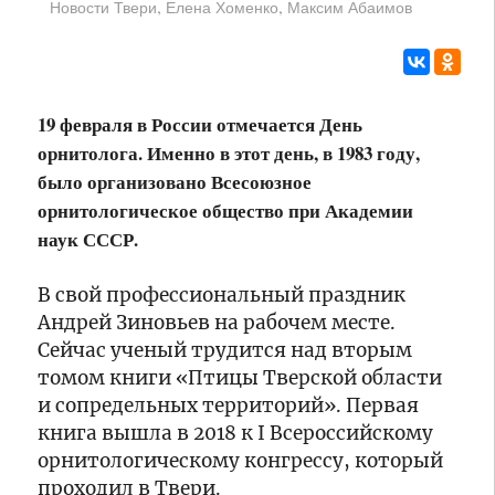
,
,
Новости Твери
Елена Хоменко
Максим Абаимов
реставрация
Готовность
фасада
школ
Крестовоздвиженского
к
храма
новому
учебному
19 февраля в России отмечается День
году
20:01
орнитолога. Именно в этот день, в 1983 году,
В
проверяют
Новоторжском
было организовано Всесоюзное
в
Борисоглебском
Твери
орнитологическое общество при Академии
мужском
наук СССР.
монастыре
18:58
в
Россельхознадзор
день
В свой профессиональный праздник
повысил
престольного
категорию
Андрей Зиновьев на рабочем месте.
праздника
риска
Сейчас ученый трудится над вторым
состоялось
для
17:45
томом книги «Птицы Тверской области
торжественное
25
Водителям
и сопредельных территорий». Первая
богослужение
участков
Тверской
книга вышла в 2018 к I Всероссийскому
в
области
Зубцовском,
напоминают
орнитологическому конгрессу, который
Калязинском
о
проходил в Твери.
17:15